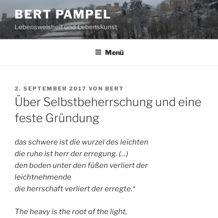
Zum
BERT PAMPEL
Inhalt
Lebensweisheit und Lebenskunst
springen
Menü
VERÖFFENTLICHT
2. SEPTEMBER 2017
VON
BERT
AM
Über Selbstbeherrschung und eine
feste Gründung
das schwere ist die wurzel des leichten
die ruhe ist herr der erregung. (…)
den boden unter den füßen verliert der
leichtnehmende
die herrschaft verliert der erregte.*
The heavy is the root of the light,