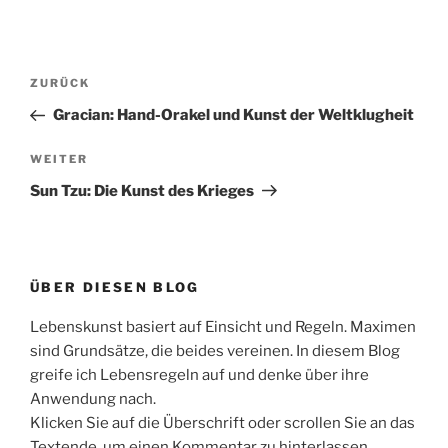
Beitragsnavigation
Vorheriger
ZURÜCK
Beitrag
Gracian: Hand-Orakel und Kunst der Weltklugheit
Nächster
WEITER
Beitrag
Sun Tzu: Die Kunst des Krieges
ÜBER DIESEN BLOG
Lebenskunst basiert auf Einsicht und Regeln. Maximen
sind Grundsätze, die beides vereinen. In diesem Blog
greife ich Lebensregeln auf und denke über ihre
Anwendung nach.
Klicken Sie auf die Überschrift oder scrollen Sie an das
Textende, um einen Kommentar zu hinterlassen.