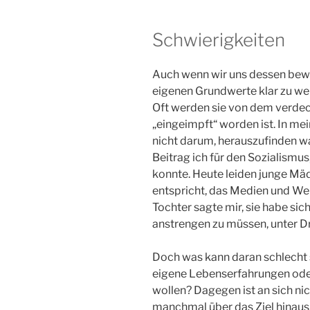
Schwierigkeiten
Auch wenn wir uns dessen bewuss
eigenen Grundwerte klar zu werd
Oft werden sie von dem verdeck
„eingeimpft“ worden ist. In mei
nicht darum, herauszufinden wa
Beitrag ich für den Sozialismus
konnte. Heute leiden junge Mäd
entspricht, das Medien und W
Tochter sagte mir, sie habe sic
anstrengen zu müssen, unter Dr
Doch was kann daran schlecht s
eigene Lebenserfahrungen ode
wollen? Dagegen ist an sich ni
manchmal über das Ziel hinaus.