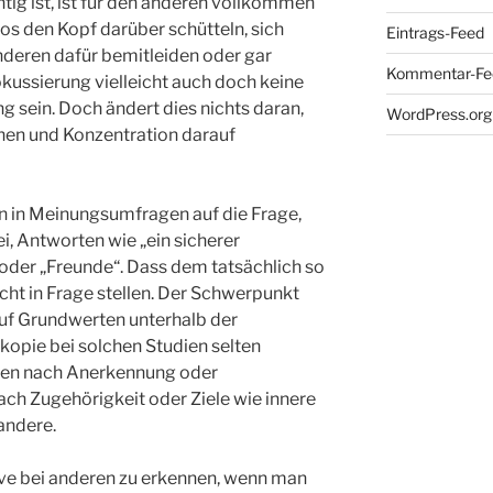
ig ist, ist für den anderen vollkommen
os den Kopf darüber schütteln, sich
Eintrags-Feed
nderen dafür bemitleiden oder gar
Kommentar-Fe
kussierung vielleicht auch doch keine
 sein. Doch ändert dies nichts daran,
WordPress.org
hen und Konzentration darauf
 in Meinungsumfragen auf die Frage,
i, Antworten wie „ein sicherer
oder „Freunde“. Dass dem tatsächlich so
cht in Frage stellen. Der Schwerpunkt
 auf Grundwerten unterhalb der
kopie bei solchen Studien selten
ben nach Anerkennung oder
ach Zugehörigkeit oder Ziele wie innere
andere.
otive bei anderen zu erkennen, wenn man