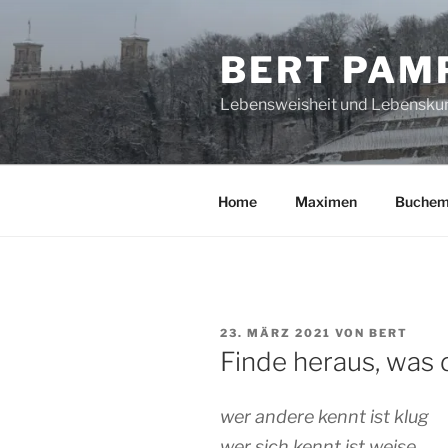
Zum
Inhalt
BERT PAM
springen
Lebensweisheit und Lebensku
Home
Maximen
Buchem
VERÖFFENTLICHT
23. MÄRZ 2021
VON
BERT
AM
Finde heraus, was di
wer andere kennt ist klug
wer sich kennt ist weise