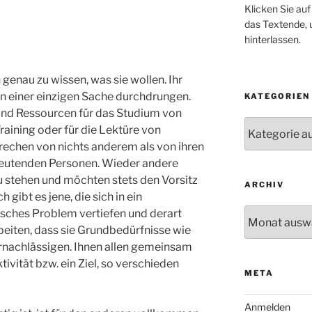
Klicken Sie auf
das Textende,
hinterlassen.
genau zu wissen, was sie wollen. Ihr
n einer einzigen Sache durchdrungen.
KATEGORIEN
und Ressourcen für das Studium von
Kategorien
raining oder für die Lektüre von
rechen von nichts anderem als von ihren
deutenden Personen. Wieder andere
u stehen und möchten stets den Vorsitz
ARCHIV
 gibt es jene, die sich in ein
Archiv
isches Problem vertiefen und derart
eiten, dass sie Grundbedürfnisse wie
ernachlässigen. Ihnen allen gemeinsam
tivität bzw. ein Ziel, so verschieden
META
Anmelden