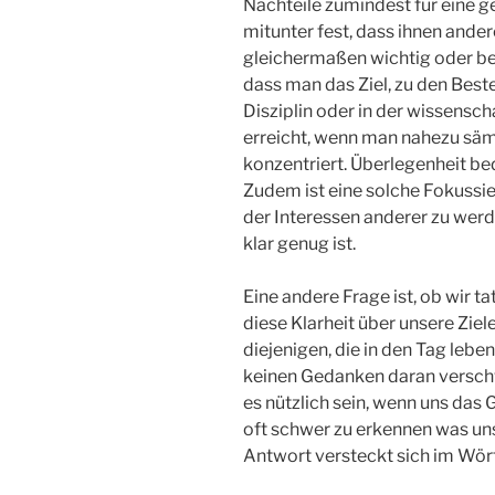
Nachteile zumindest für eine gew
mitunter fest, dass ihnen ande
gleichermaßen wichtig oder bed
dass man das Ziel, zu den Beste
Disziplin oder in der wissensc
erreicht, wenn man nahezu säm
konzentriert. Überlegenheit bed
Zudem ist eine solche Fokussie
der Interessen anderer zu werd
klar genug ist.
Eine andere Frage ist, ob wir ta
diese Klarheit über unsere Ziel
diejenigen, die in den Tag lebe
keinen Gedanken daran verschw
es nützlich sein, wenn uns das 
oft schwer zu erkennen was uns w
Antwort versteckt sich im Wört