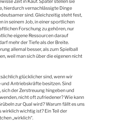
isse Zeit in Kauf. Später stellen sie
re, hierdurch vernachlässigte Dinge
eutsamer sind. Gleichzeitig steht fest,
n in seinem Job, in einer sportlichen
haftlichen Forschung zu gehören, nur
tliche eigene Ressourcen darauf
arf mehr der Tiefe als der Breite.
rung allemal besser, als zum Spielball
en, weil man sich über die eigenen nicht
tsächlich glücklicher sind, wenn wir
e und Antriebskräfte besitzen. Sind
n, sich der Zerstreuung hingeben und
enden, nicht oft zufriedener? Wie kann
Grübeln zur Qual wird? Warum fällt es uns
irklich wichtig ist? Ein Teil der
chen „wirklich“.