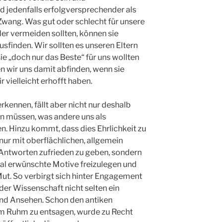
d jedenfalls erfolgversprechender als
Zwang. Was gut oder schlecht für unsere
der vermeiden sollten, können sie
rausfinden. Wir sollten es unseren Eltern
sie „doch nur das Beste“ für uns wollten
n wir uns damit abfinden, wenn sie
r vielleicht erhofft haben.
rkennen, fällt aber nicht nur deshalb
en müssen, was andere uns als
n. Hinzu kommt, dass dies Ehrlichkeit zu
 nur mit oberflächlichen, allgemein
Antworten zufrieden zu geben, sondern
al erwünschte Motive freizulegen und
Mut. So verbirgt sich hinter Engagement
n der Wissenschaft nicht selten ein
nd Ansehen. Schon den antiken
em Ruhm zu entsagen, wurde zu Recht