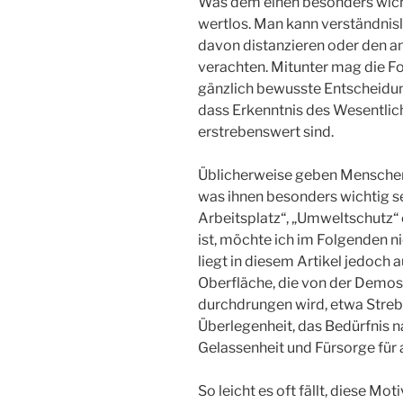
Was dem einen besonders wicht
wertlos. Man kann verständnisl
davon distanzieren oder den a
verachten. Mitunter mag die Fo
gänzlich bewusste Entscheidung
dass Erkenntnis des Wesentlic
erstrebenswert sind.
Üblicherweise geben Menschen
was ihnen besonders wichtig se
Arbeitsplatz“, „Umweltschutz“ 
ist, möchte ich im Folgenden ni
liegt in diesem Artikel jedoch
Oberfläche, die von der Demos
durchdrungen wird, etwa Stre
Überlegenheit, das Bedürfnis n
Gelassenheit und Fürsorge für 
So leicht es oft fällt, diese M