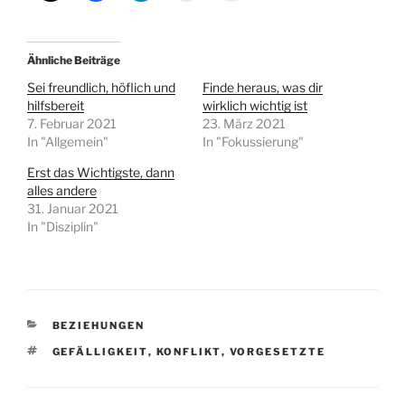
Ähnliche Beiträge
Sei freundlich, höflich und
Finde heraus, was dir
hilfsbereit
wirklich wichtig ist
7. Februar 2021
23. März 2021
In "Allgemein"
In "Fokussierung"
Erst das Wichtigste, dann
alles andere
31. Januar 2021
In "Disziplin"
KATEGORIEN
BEZIEHUNGEN
SCHLAGWÖRTER
GEFÄLLIGKEIT
,
KONFLIKT
,
VORGESETZTE