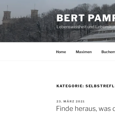
Zum
Inhalt
BERT PAM
springen
Lebensweisheit und Lebensku
Home
Maximen
Buchem
KATEGORIE:
SELBSTREFL
VERÖFFENTLICHT
23. MÄRZ 2021
AM
Finde heraus, was di