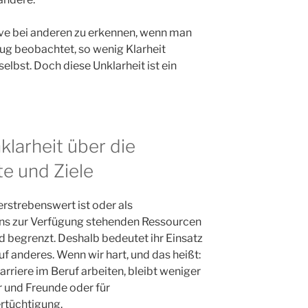
otive bei anderen zu erkennen, wenn man
nug beobachtet, so wenig Klarheit
selbst. Doch diese Unklarheit ist ein
larheit über die
e und Ziele
erstrebenswert ist oder als
uns zur Verfügung stehenden Ressourcen
d begrenzt. Deshalb bedeutet ihr Einsatz
uf anderes. Wenn wir hart, und das heißt:
arriere im Beruf arbeiten, bleibt weniger
er und Freunde oder für
rtüchtigung.