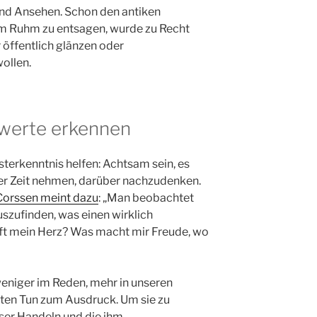
nd Ansehen. Schon den antiken
em Ruhm zu entsagen, wurde zu Recht
r öffentlich glänzen oder
ollen.
werte erkennen
sterkenntnis helfen: Achtsam sein, es
er Zeit nehmen, darüber nachzudenken.
Corssen meint dazu
: „Man beobachtet
uszufinden, was einen wirklich
pft mein Herz? Was macht mir Freude, wo
iger im Reden, mehr in unseren
ten Tun zum Ausdruck. Um sie zu
ser Handeln und die ihm