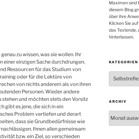
Maximen sind G
diesem Blog gr
über ihre Anw
Klicken Sie auf
das Textende,
hinterlassen.
genau zu wissen, was sie wollen. Ihr
n einer einzigen Sache durchdrungen.
KATEGORIEN
und Ressourcen für das Studium von
Kategorien
raining oder für die Lektüre von
rechen von nichts anderem als von ihren
deutenden Personen. Wieder andere
u stehen und möchten stets den Vorsitz
ARCHIV
 gibt es jene, die sich in ein
Archiv
isches Problem vertiefen und derart
eiten, dass sie Grundbedürfnisse wie
ernachlässigen. Ihnen allen gemeinsam
tivität bzw. ein Ziel, so verschieden