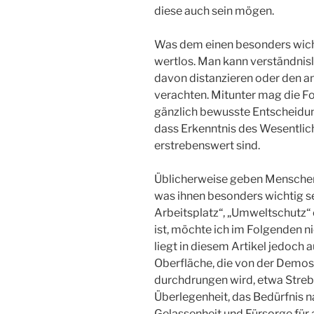
diese auch sein mögen.
Was dem einen besonders wicht
wertlos. Man kann verständnisl
davon distanzieren oder den a
verachten. Mitunter mag die Fo
gänzlich bewusste Entscheidung
dass Erkenntnis des Wesentlic
erstrebenswert sind.
Üblicherweise geben Menschen
was ihnen besonders wichtig se
Arbeitsplatz“, „Umweltschutz“ 
ist, möchte ich im Folgenden ni
liegt in diesem Artikel jedoch
Oberfläche, die von der Demos
durchdrungen wird, etwa Stre
Überlegenheit, das Bedürfnis n
Gelassenheit und Fürsorge für 