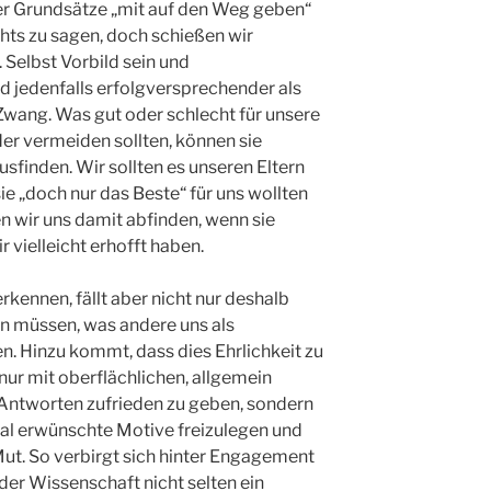
r Grundsätze „mit auf den Weg geben“
chts zu sagen, doch schießen wir
 Selbst Vorbild sein und
d jedenfalls erfolgversprechender als
Zwang. Was gut oder schlecht für unsere
der vermeiden sollten, können sie
rausfinden. Wir sollten es unseren Eltern
sie „doch nur das Beste“ für uns wollten
n wir uns damit abfinden, wenn sie
r vielleicht erhofft haben.
rkennen, fällt aber nicht nur deshalb
en müssen, was andere uns als
n. Hinzu kommt, dass dies Ehrlichkeit zu
 nur mit oberflächlichen, allgemein
Antworten zufrieden zu geben, sondern
al erwünschte Motive freizulegen und
Mut. So verbirgt sich hinter Engagement
n der Wissenschaft nicht selten ein