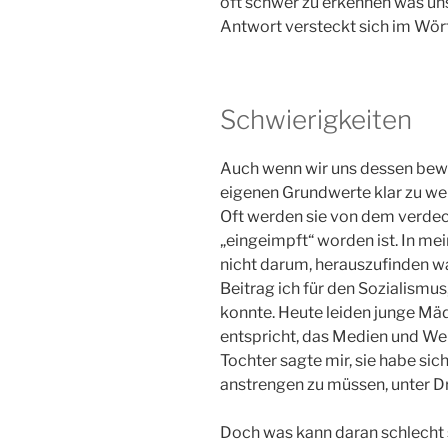
oft schwer zu erkennen was uns w
Antwort versteckt sich im Wört
Schwierigkeiten
Auch wenn wir uns dessen bewuss
eigenen Grundwerte klar zu werd
Oft werden sie von dem verdeck
„eingeimpft“ worden ist. In mei
nicht darum, herauszufinden wa
Beitrag ich für den Sozialismus
konnte. Heute leiden junge Mäd
entspricht, das Medien und W
Tochter sagte mir, sie habe sic
anstrengen zu müssen, unter Dr
Doch was kann daran schlecht s