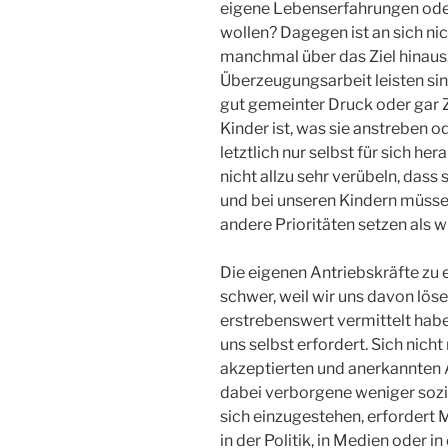
eigene Lebenserfahrungen ode
wollen? Dagegen ist an sich ni
manchmal über das Ziel hinaus.
Überzeugungsarbeit leisten sin
gut gemeinter Druck oder gar 
Kinder ist, was sie anstreben o
letztlich nur selbst für sich he
nicht allzu sehr verübeln, dass 
und bei unseren Kindern müsse
andere Prioritäten setzen als wi
Die eigenen Antriebskräfte zu e
schwer, weil wir uns davon lös
erstrebenswert vermittelt habe
uns selbst erfordert. Sich nicht
akzeptierten und anerkannten 
dabei verborgene weniger sozi
sich einzugestehen, erfordert 
in der Politik, in Medien oder i