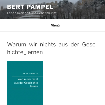
Zum
BERT PAMPEL
Inhalt
Lebensweisheit und Lebenskunst
springen
Menü
Warum_wir_nichts_aus_der_Gesc
hichte_lernen