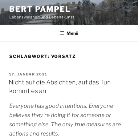
Zum
BERT PAMPEL
Inhalt
Lebensweisheit und Lebenskunst
springen
Menü
SCHLAGWORT:
VORSATZ
VERÖFFENTLICHT
17. JANUAR 2021
AM
Nicht auf die Absichten, auf das Tun
kommt es an
Everyone has good intentions. Everyone
believes they’re doing it for someone or
something else. The only true measures are
actions and results.