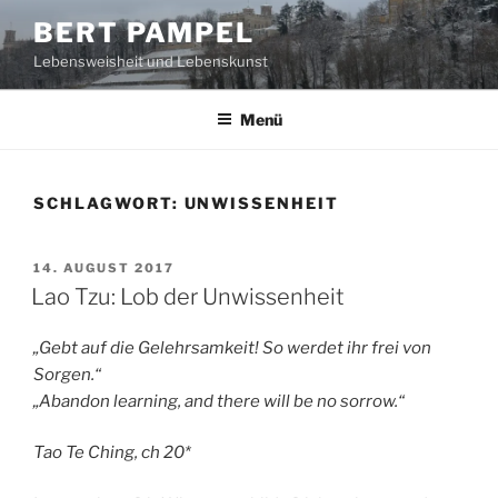
Zum
BERT PAMPEL
Inhalt
Lebensweisheit und Lebenskunst
springen
Menü
SCHLAGWORT:
UNWISSENHEIT
VERÖFFENTLICHT
14. AUGUST 2017
AM
Lao Tzu: Lob der Unwissenheit
„Gebt auf die Gelehrsamkeit! So werdet ihr frei von
Sorgen.“
„Abandon learning, and there will be no sorrow.“
Tao Te Ching, ch 20*