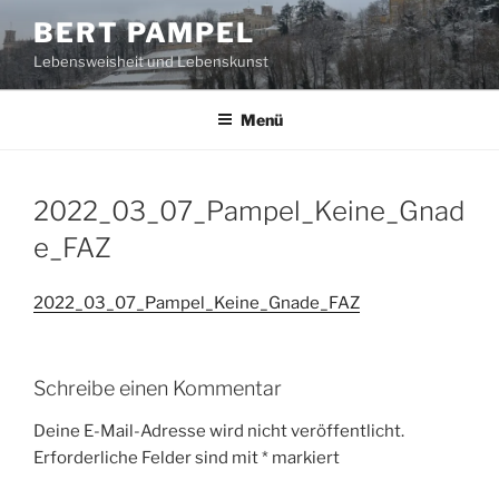
Zum
BERT PAMPEL
Inhalt
Lebensweisheit und Lebenskunst
springen
Menü
2022_03_07_Pampel_Keine_Gnad
e_FAZ
2022_03_07_Pampel_Keine_Gnade_FAZ
Schreibe einen Kommentar
Deine E-Mail-Adresse wird nicht veröffentlicht.
Erforderliche Felder sind mit
*
markiert